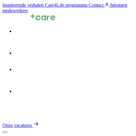
Inspirerende verhalen
Care4Life programma
Contact
Inloggen
medewerkers
Voor zorgprofessionals
Voor zorgorganisaties
Zin in de Zorg
Over TalentCare
Onze vacatures