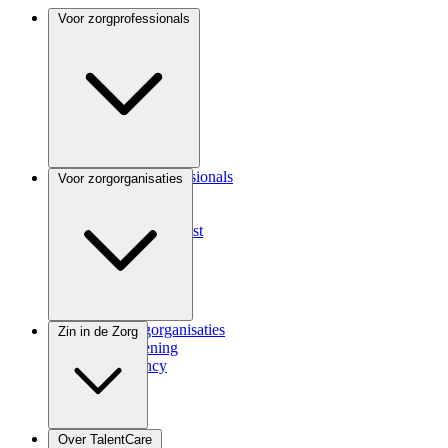
Voor zorgprofessionals
Voor zorgprofessionals
Voor zorgorganisaties
ANIOS
Coassistent
Medisch specialist
Voor zorgorganisaties
Zin in de Zorg
Zorgverlening
Consultancy
Zindicator
Over TalentCare