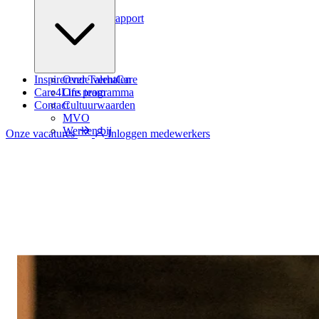
Podcast
Zindicator rapport
Inspirerende verhalen
Over TalentCare
Care4Life programma
Ons team
Contact
Cultuurwaarden
MVO
Werken bij
Onze vacatures
Inloggen medewerkers