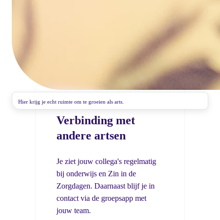
introductiedag sluiten wij altijd
gezamenlijk af, net als de Zin in
de Zorg dagen. Zo leer je je
collega's op een laagdrempelige
manier kennen.
Hier krijg je echt ruimte om te groeien als arts.
Verbinding met
andere artsen
Je ziet jouw collega's regelmatig
bij onderwijs en Zin in de
Zorgdagen. Daarnaast blijf je in
contact via de groepsapp met
jouw team.