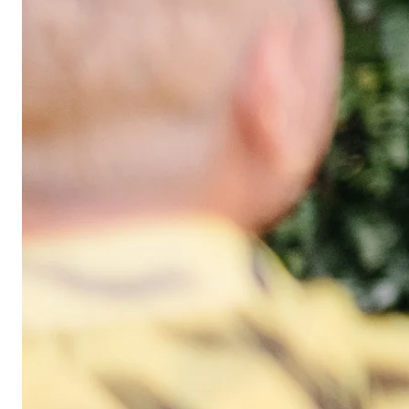
Wat bieden wij aan?
Onderdelen
van het
Hier krijg je echt ruimte om te groeien als arts.
Teamspirit en
support
Je doet het zelf, maar je doet het