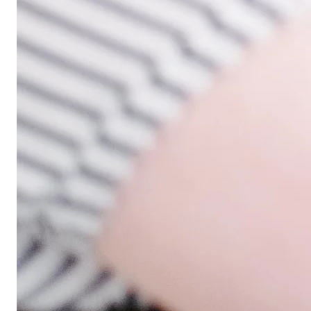
worden van
ons team?
Ontdek hoe onze Sociale Care bijdraagt aan
jouw werkgeluk en persoonlijke groei. Neem
direct contact op voor een kennismaking en
ervaar zelf de sfeer bij TalentCare.
Plan een kennismaking
Neem contact op