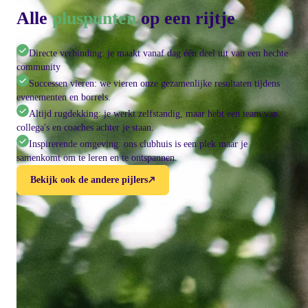
Alle
pluspunten
op een rijtje
Directe verbinding: je maakt vanaf dag één deel uit van een hechte
community
Successen vieren: we vieren onze gezamenlijke resultaten tijdens
evenementen en borrels.
Altijd rugdekking: je werkt zelfstandig, maar hebt een team van
collega's en coaches achter je staan.
Inspirerende omgeving: ons clubhuis is een plek maar je
samenkomt om te leren en te ontspannen.
Bekijk ook de andere pijlers