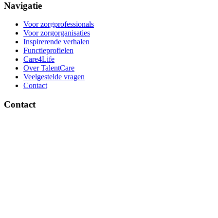
Navigatie
Voor zorgprofessionals
Voor zorgorganisaties
Inspirerende verhalen
Functieprofielen
Care4Life
Over TalentCare
Veelgestelde vragen
Contact
Contact
Brinklaan 137, 1404 GD Bussum
Ma-vrij 09:00 - 17:30 uur
085 – 130 45 45
info@talentcare.nl
Blijf op de hoogte
met onze nieuwsbrief