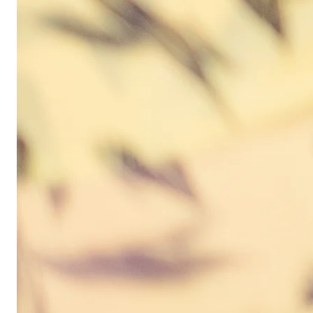
niet alleen! Binnen het Care4Life
programma krijg je de aandacht,
uitdaging en support die je nodig
hebt om het beste uit jezelf te
halen. Je bent onderdeel van onze
care-community. Betrokken,
behulpzaam en bevlogen staan we
je bij en moedigen we je aan.
Evenementen en
borrels
Wij organiseren regelmatig leuke
activiteiten en borrels. Onze