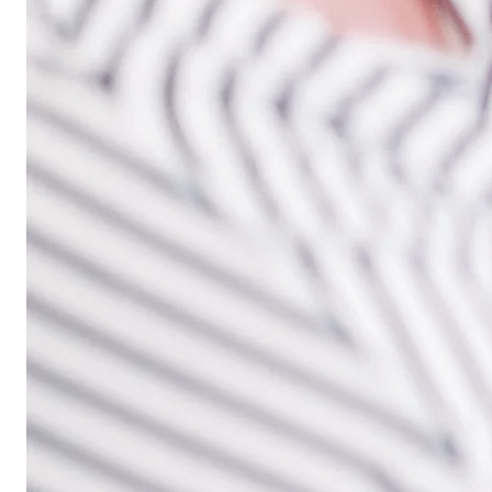
TalentCare
Wil jij
onderdeel