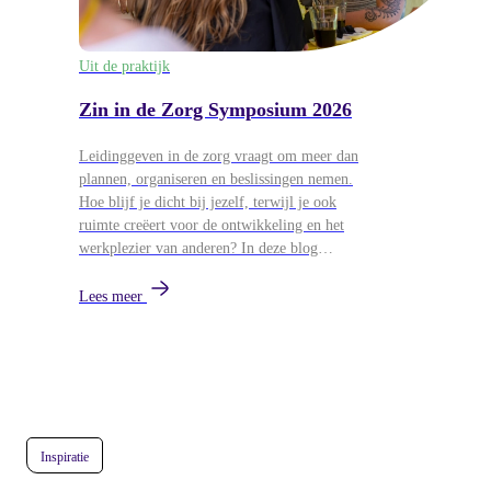
Uit de praktijk
Zin in de Zorg Symposium 2026
Leidinggeven in de zorg vraagt om meer dan
plannen, organiseren en beslissingen nemen.
Hoe blijf je dicht bij jezelf, terwijl je ook
ruimte creëert voor de ontwikkeling en het
werkplezier van anderen? In deze blog
blikken we terug op het Zin in de Zorg
Symposium van 26 mei, waar
Lees meer
leidinggevenden uit de zorg samenkwamen
voor workshops over persoonlijk leiderschap,
ontwikkeling en duurzame energie in teams.
Inspiratie