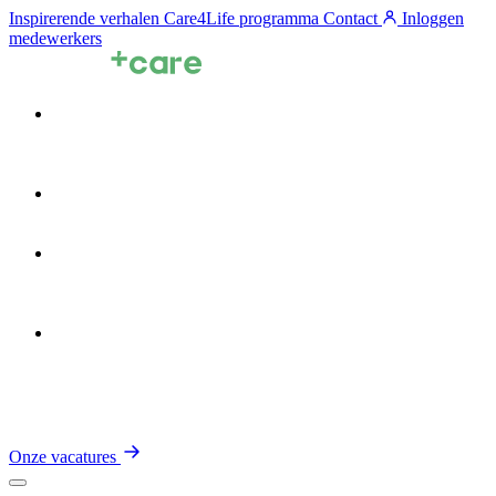
Inspirerende verhalen
Care4Life programma
Contact
Inloggen
medewerkers
Voor zorgprofessionals
Voor zorgorganisaties
Zin in de Zorg
Over TalentCare
Onze vacatures