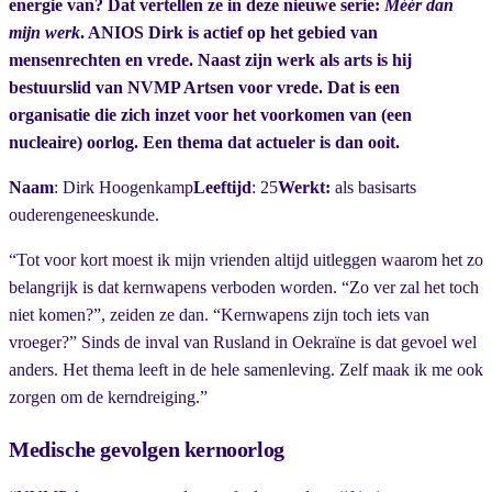
energie van? Dat vertellen ze in deze nieuwe serie:
Méér dan
mijn werk
. ANIOS Dirk is actief op het gebied van
mensenrechten en vrede. Naast zijn werk als arts is hij
bestuurslid van NVMP Artsen voor vrede. Dat is een
organisatie die zich inzet voor het voorkomen van (een
nucleaire) oorlog. Een thema dat actueler is dan ooit.
Naam
: Dirk Hoogenkamp
Leeftijd
: 25
Werkt:
als basisarts
ouderengeneeskunde.
“Tot voor kort moest ik mijn vrienden altijd uitleggen waarom het zo
belangrijk is dat kernwapens verboden worden. “Zo ver zal het toch
niet komen?”, zeiden ze dan. “Kernwapens zijn toch iets van
vroeger?” Sinds de inval van Rusland in Oekraïne is dat gevoel wel
anders. Het thema leeft in de hele samenleving. Zelf maak ik me ook
zorgen om de kerndreiging.”
Medische gevolgen kernoorlog