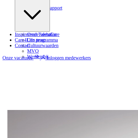
Podcast
Zindicator rapport
Inspirerende verhalen
Over TalentCare
Care4Life programma
Ons team
Contact
Cultuurwaarden
MVO
Werken bij
Onze vacatures
Inloggen medewerkers