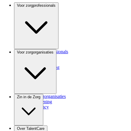
Voor zorgprofessionals
Voor zorgprofessionals
Voor zorgorganisaties
ANIOS
Coassistent
Medisch specialist
Voor zorgorganisaties
Zin in de Zorg
Zorgverlening
Consultancy
Zindicator
Over TalentCare