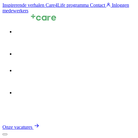
Inspirerende verhalen
Care4Life programma
Contact
Inloggen
medewerkers
Voor zorgprofessionals
Voor zorgorganisaties
Zin in de Zorg
Over TalentCare
Onze vacatures