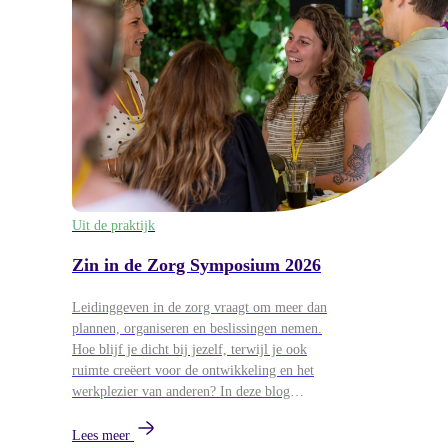
Uit de praktijk
Zin in de Zorg Symposium 2026
Leidinggeven in de zorg vraagt om meer dan
plannen, organiseren en beslissingen nemen.
Hoe blijf je dicht bij jezelf, terwijl je ook
ruimte creëert voor de ontwikkeling en het
werkplezier van anderen? In deze blog
blikken we terug op het Zin in de Zorg
Symposium van 26 mei, waar
Lees meer