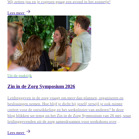
Wij zetten jou en je cogroep graag een avond in het zonnetje!
Lees meer
Uit de praktijk
Zin in de Zorg Symposium 2026
Leidinggeven in de zorg vraagt om meer dan plannen, organiseren en
beslissingen nemen. Hoe blijf je dicht bij jezelf, terwijl je ook ruimte
creëert voor de ontwikkeling en het werkplezier van anderen? In deze
blog blikken we terug op het Zin in de Zorg Symposium van 26 mei, waar
leidinggevenden uit de zorg samenkwamen voor workshops over
persoonlijk leiderschap, ontwikkeling en duurzame energie in teams.
Lees meer