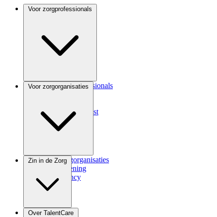
Voor zorgprofessionals
Voor zorgprofessionals
Voor zorgorganisaties
ANIOS
Coassistent
Medisch specialist
Voor zorgorganisaties
Zin in de Zorg
Zorgverlening
Consultancy
Zindicator
Over TalentCare