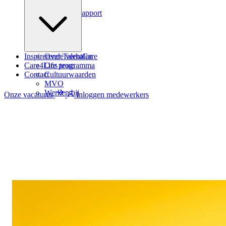
Podcast
Zindicator rapport
Inspirerende verhalen
Over TalentCare
Care4Life programma
Ons team
Contact
Cultuurwaarden
MVO
Werken bij
Onze vacatures
Inloggen medewerkers