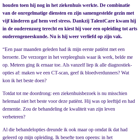
houden toen hij nog in het ziekenhuis werkte. De combinatie
van de onregelmatige diensten en zijn samengestelde gezin met
vijf kinderen gaf hem veel stress. Dankzij TalentCare kwam hij
in de ouderenzorg terecht en kiest hij voor een opleiding tot arts
ouderengeneeskunde. Nu is hij weer verliefd op zijn vak.
“Een paar maanden geleden had ik mijn eerste patiënt met een
beroerte. De verzorger in het verpleeghuis waar ik werk, belde me
op. Meteen ging ik ernaar toe. Als vanzelf liep ik alle diagnostiek-
opties af: maken we een CT-scan, geef ik bloedverdunners? Wat
kon ik het beste doen?
Totdat tot me doordrong: een ziekenhuisbezoek is nu misschien
helemaal niet het beste voor deze patiënt. Hij was op leeftijd en had
dementie. Zou de behandeling de kwaliteit van zijn leven
verbeteren?
Al die behandelopties dreunde ik ook maar op omdat ik dat had
geleerd op mijn opleiding. Ik besefte toen opeens: in het