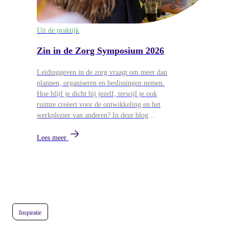
Uit de praktijk
Zin in de Zorg Symposium 2026
Leidinggeven in de zorg vraagt om meer dan
plannen, organiseren en beslissingen nemen.
Hoe blijf je dicht bij jezelf, terwijl je ook
ruimte creëert voor de ontwikkeling en het
werkplezier van anderen? In deze blog
blikken we terug op het Zin in de Zorg
Symposium van 26 mei, waar
Lees meer
leidinggevenden uit de zorg samenkwamen
voor workshops over persoonlijk leiderschap,
ontwikkeling en duurzame energie in teams.
Inspiratie