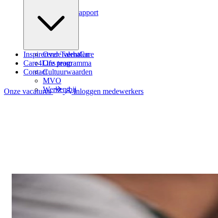
Podcast
Zindicator rapport
Inspirerende verhalen
Over TalentCare
Care4Life programma
Ons team
Contact
Cultuurwaarden
MVO
Werken bij
Onze vacatures
Inloggen medewerkers