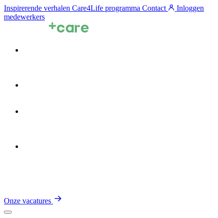
Inspirerende verhalen
Care4Life programma
Contact
Inloggen
medewerkers
Voor zorgprofessionals
Voor zorgorganisaties
Zin in de Zorg
Over TalentCare
Onze vacatures