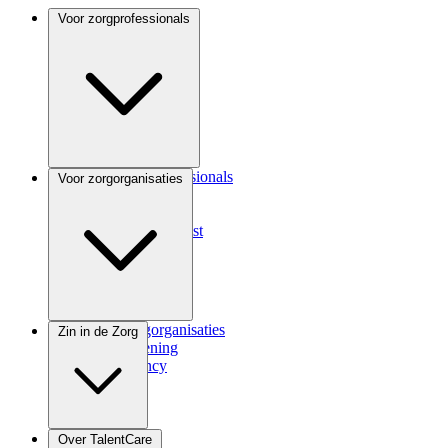
Voor zorgprofessionals
Voor zorgprofessionals
Voor zorgorganisaties
ANIOS
Coassistent
Medisch specialist
Voor zorgorganisaties
Zin in de Zorg
Zorgverlening
Consultancy
Zindicator
Over TalentCare