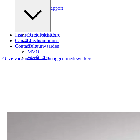
Podcast
Zindicator rapport
Inspirerende verhalen
Over TalentCare
Care4Life programma
Ons team
Contact
Cultuurwaarden
MVO
Werken bij
Onze vacatures
Inloggen medewerkers