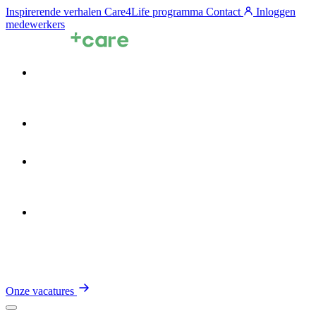
Inspirerende verhalen
Care4Life programma
Contact
Inloggen
medewerkers
Voor zorgprofessionals
Voor zorgorganisaties
Zin in de Zorg
Over TalentCare
Onze vacatures