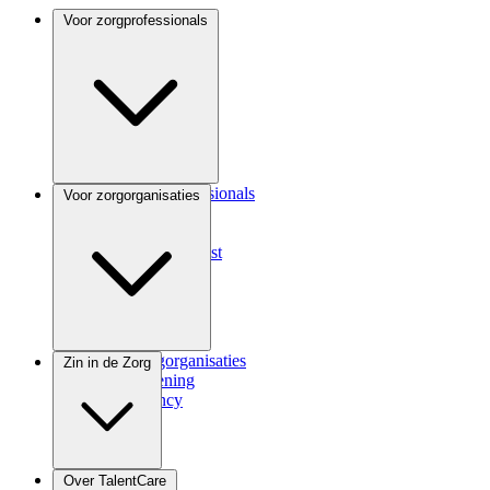
Voor zorgprofessionals
Voor zorgprofessionals
Voor zorgorganisaties
ANIOS
Coassistent
Medisch specialist
Voor zorgorganisaties
Zin in de Zorg
Zorgverlening
Consultancy
Zindicator
Over TalentCare