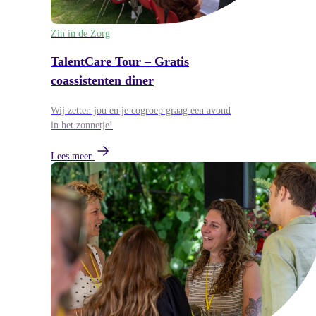
Zin in de Zorg
TalentCare Tour – Gratis
coassistenten diner
Wij zetten jou en je cogroep graag een avond
in het zonnetje!
Lees meer