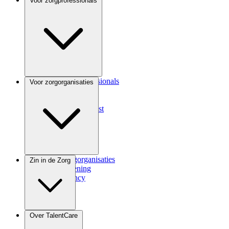
Voor zorgprofessionals
Voor zorgprofessionals
Voor zorgorganisaties
ANIOS
Coassistent
Medisch specialist
Voor zorgorganisaties
Zin in de Zorg
Zorgverlening
Consultancy
Zindicator
Over TalentCare
Podcast