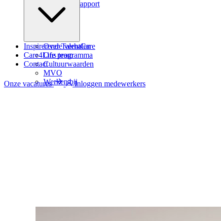
Zindicator rapport
Inspirerende verhalen
Over TalentCare
Care4Life programma
Ons team
Contact
Cultuurwaarden
MVO
Werken bij
Onze vacatures
Inloggen medewerkers