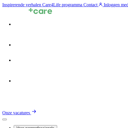
Inspirerende verhalen
Care4Life programma
Contact
Inloggen med
Voor zorgprofessionals
Voor zorgorganisaties
Zin in de Zorg
Over TalentCare
Onze vacatures