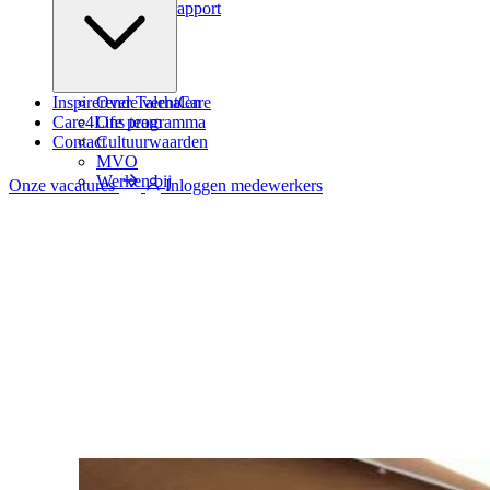
Zindicator rapport
Inspirerende verhalen
Over TalentCare
Care4Life programma
Ons team
Contact
Cultuurwaarden
MVO
Werken bij
Onze vacatures
Inloggen medewerkers