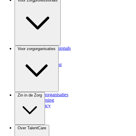
Voor zorgprofessionals
Voor zorgprofessionals
Voor zorgorganisaties
ANIOS
Coassistent
Medisch specialist
Voor zorgorganisaties
Zin in de Zorg
Zorgverlening
Consultancy
Zindicator
Over TalentCare
Podcast