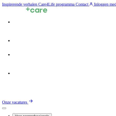
Inspirerende verhalen
Care4Life programma
Contact
Inloggen med
Voor zorgprofessionals
Voor zorgorganisaties
Zin in de Zorg
Over TalentCare
Onze vacatures