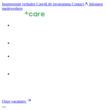
Inspirerende verhalen
Care4Life programma
Contact
Inloggen
medewerkers
Voor zorgprofessionals
Voor zorgorganisaties
Zin in de Zorg
Over TalentCare
Onze vacatures