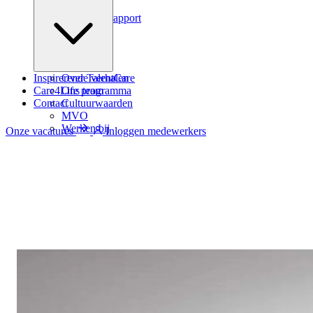
Podcast
Zindicator rapport
Inspirerende verhalen
Over TalentCare
Care4Life programma
Ons team
Contact
Cultuurwaarden
MVO
Werken bij
Onze vacatures
Inloggen medewerkers