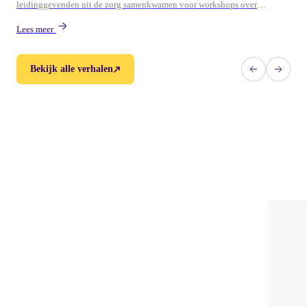
leidinggevenden uit de zorg samenkwamen voor workshops over
persoonlijk leiderschap, ontwikkeling en duurzame energie in teams.
Lees meer
Bekijk alle verhalen