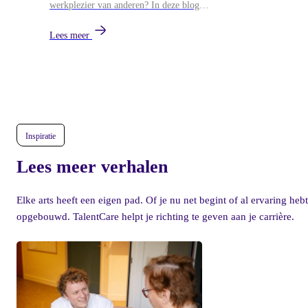
werkplezier van anderen? In deze blog
blikken we terug op het Zin in de Zorg
Symposium van 26 mei, waar
Lees meer
leidinggevenden uit de zorg samenkwamen
voor workshops over persoonlijk leiderschap,
ontwikkeling en duurzame energie in teams.
Inspiratie
Lees meer verhalen
Elke arts heeft een eigen pad. Of je nu net begint of al ervaring hebt
opgebouwd. TalentCare helpt je richting te geven aan je carrière.