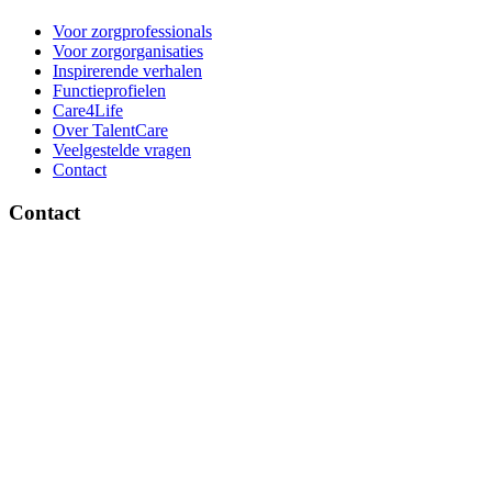
Voor zorgprofessionals
Voor zorgorganisaties
Inspirerende verhalen
Functieprofielen
Care4Life
Over TalentCare
Veelgestelde vragen
Contact
Contact
Brinklaan 137, 1404 GD Bussum
Ma-vrij 09:00 - 17:30 uur
085 – 130 45 45
info@talentcare.nl
Blijf op de hoogte
met onze nieuwsbrief
Bedankt voor je inschrijving!