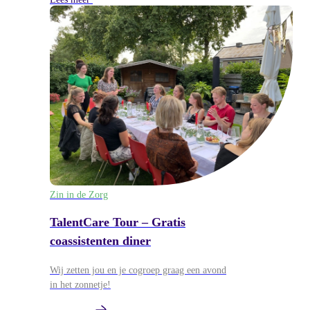
Zin in de Zorg
TalentCare Tour – Gratis
coassistenten diner
Wij zetten jou en je cogroep graag een avond
in het zonnetje!