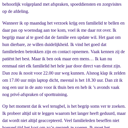
behoorlijk volgepland met afspraken, spoeddiensten en zorgvisites
op de afdeling.
Wanneer ik op maandag het verzoek krijg een familielid te bellen en
daar pas op woensdag aan toe kom, voel ik me daar rot over. Ik
begrijp maar al te goed dat de familie een update wil. Het gaat om
hun dierbare, ze willen duidelijkheid. Ik vind het goed dat
familieleden betrokken zijn en contact opnemen. Vaak kennen zij de
patiënt het best. Maar ik ben ook maar een mens… Ik kan nu
eenmaal niet elk familielid het hele jaar door direct van dienst zijn.
Dan zou ik nooit voor 22.00 uur weg kunnen. Alsnog klap ik zelden
om 17.00 uur mijn laptop dicht, meestal is het 18.30 uur. Dan zit ik
nog een uur in de auto voor ik thuis ben en heb ik ’s avonds vaak
nog privé-afspraken of sporttraining.
Op het moment dat ik wel terugbel, is het begrip soms ver te zoeken.
Ik probeer altijd uit te leggen waarom het langer heeft geduurd, maar
dat wordt niet altijd geaccepteerd. Veel familieleden beseffen niet
hoeveel tijd het kost om zo’n gesprek te voeren. Ik moet het