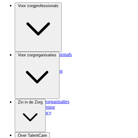
Voor zorgprofessionals
Voor zorgprofessionals
Voor zorgorganisaties
ANIOS
Coassistent
Medisch specialist
Voor zorgorganisaties
Zin in de Zorg
Zorgverlening
Consultancy
Zindicator
Over TalentCare