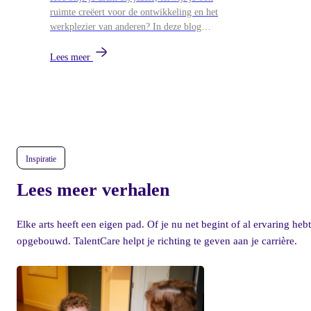
ruimte creëert voor de ontwikkeling en het
werkplezier van anderen? In deze blog
blikken we terug op het Zin in de Zorg
Symposium van 26 mei, waar
Lees meer
leidinggevenden uit de zorg samenkwamen
voor workshops over persoonlijk leiderschap,
ontwikkeling en duurzame energie in teams.
Inspiratie
Lees meer verhalen
Elke arts heeft een eigen pad. Of je nu net begint of al ervaring hebt
opgebouwd. TalentCare helpt je richting te geven aan je carrière.