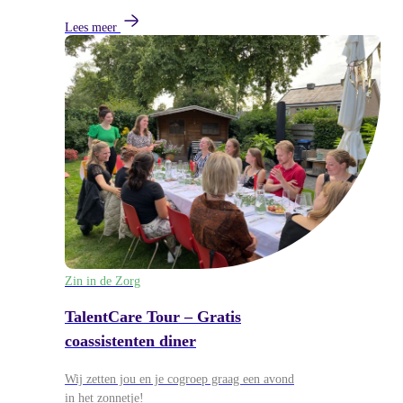
Lees meer
Zin in de Zorg
TalentCare Tour – Gratis
coassistenten diner
Wij zetten jou en je cogroep graag een avond
in het zonnetje!