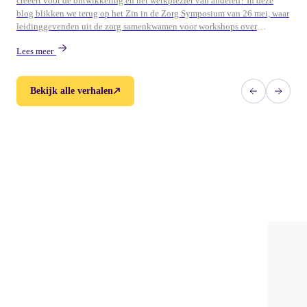
creëert voor de ontwikkeling en het werkplezier van anderen? In deze
blog blikken we terug op het Zin in de Zorg Symposium van 26 mei, waar
leidinggevenden uit de zorg samenkwamen voor workshops over
persoonlijk leiderschap, ontwikkeling en duurzame energie in teams.
Lees meer
Bekijk alle verhalen