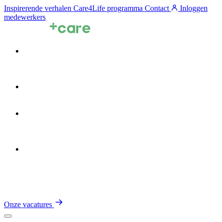
Inspirerende verhalen
Care4Life programma
Contact
Inloggen
medewerkers
Voor zorgprofessionals
Voor zorgorganisaties
Zin in de Zorg
Over TalentCare
Onze vacatures