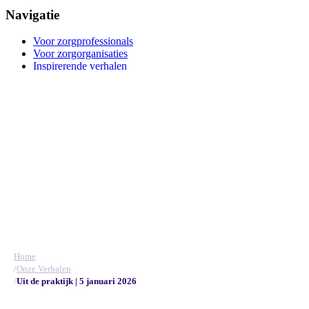
Navigatie
Voor zorgprofessionals
Voor zorgorganisaties
Inspirerende verhalen
Functieprofielen
Care4Life
Over TalentCare
Veelgestelde vragen
Contact
Contact
Brinklaan 137, 1404 GD Bussum
Ma-vrij 09:00 - 17:30 uur
085 – 130 45 45
info@talentcare.nl
Blijf op de hoogte
met onze nieuwsbrief
Home
/
Onze Verhalen
/
Uit de praktijk | 5 januari 2026