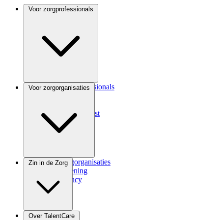
Voor zorgprofessionals
Voor zorgprofessionals
Voor zorgorganisaties
ANIOS
Coassistent
Medisch specialist
Voor zorgorganisaties
Zin in de Zorg
Zorgverlening
Consultancy
Zindicator
Over TalentCare