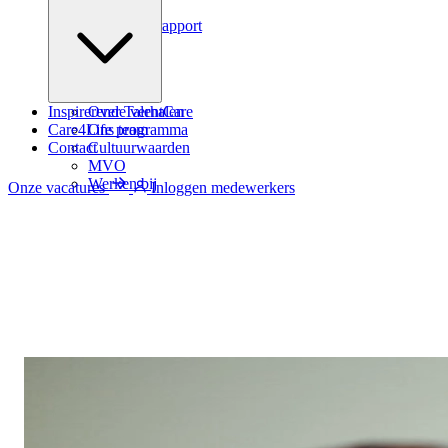
Podcast
Zindicator rapport
Inspirerende verhalen
Over TalentCare
Care4Life programma
Ons team
Contact
Cultuurwaarden
MVO
Werken bij
Onze vacatures
Inloggen medewerkers