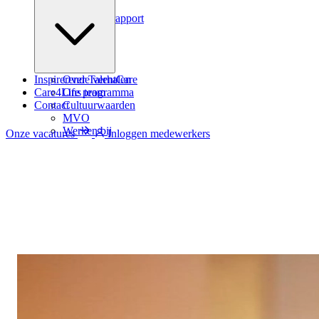
Podcast
Zindicator rapport
Inspirerende verhalen
Over TalentCare
Care4Life programma
Ons team
Contact
Cultuurwaarden
MVO
Werken bij
Onze vacatures
Inloggen medewerkers