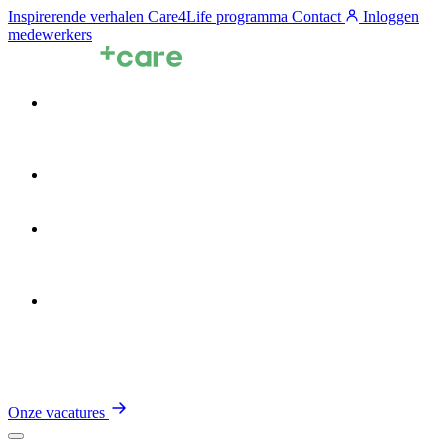
Inspirerende verhalen
Care4Life programma
Contact
Inloggen
medewerkers
Voor zorgprofessionals
Voor zorgorganisaties
Zin in de Zorg
Over TalentCare
Onze vacatures