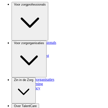
Voor zorgprofessionals
Voor zorgprofessionals
Voor zorgorganisaties
ANIOS
Coassistent
Medisch specialist
Voor zorgorganisaties
Zin in de Zorg
Zorgverlening
Consultancy
Zindicator
Over TalentCare