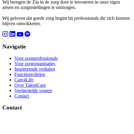
Wij brengen de Zin in de zorg door te investeren in onze eigen
artsen en zorginstellingen te ontzorgen.
Wij geloven dat goede zorg begint bij professionals die zich kunnen
blijven ontwikkelen.
Navigatie
Voor zorgprofessionals
Voor zorgorganisaties
Inspirerende verhalen
Functieprofielen
Care4Life
Over TalentCare
Veelgestelde vragen
Contact
Contact
Brinklaan 137, 1404 GD Bussum
Ma-vrij 09:00 - 17:30 uur
085 – 130 45 45