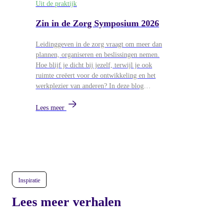
Uit de praktijk
Zin in de Zorg Symposium 2026
Leidinggeven in de zorg vraagt om meer dan
plannen, organiseren en beslissingen nemen.
Hoe blijf je dicht bij jezelf, terwijl je ook
ruimte creëert voor de ontwikkeling en het
werkplezier van anderen? In deze blog
blikken we terug op het Zin in de Zorg
Symposium van 26 mei, waar
Lees meer
leidinggevenden uit de zorg samenkwamen
voor workshops over persoonlijk leiderschap,
ontwikkeling en duurzame energie in teams.
Inspiratie
Lees meer verhalen