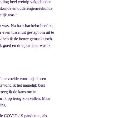
eiding heel weinig vakgebieden
neeskunde en ouderengeneeskunde
lijk was.”
ar was. Na haar bachelor heeft zij
 even tussenuit gestapt om uit te
ijk heb ik de keuze gemaakt toch
 goed en drie jaar later was ik
Care voelde voor mij als een
ts vond ik het namelijk best
kreeg ik de kans om in
r ik op terug kon vallen. Maar
ing.
n de COVID-19 pandemie, als