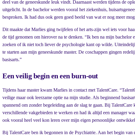
deel van de geneeskunde leuk vindt. Daarnaast werden tijdens de opl
uitgelicht. In de bachelor werden vooral het ziekenhuis, huisartsge
besproken. Ik had dus ook geen goed beeld van wat er nog meer moge
Dit maakte dat Marlies ging twijfelen of het arts-zijn wel iets voor ha
de tijd genomen om hierover na te denken. “Ik ben na mijn bachelor er
zoeken of ik niet toch liever de psychologie kant op wilde. Uiteindel
te starten aan mijn geneeskunde master. De coschappen gingen redelijk
basisarts.”
Een veilig begin en een burn-out
Tijdens haar master kwam Marlies in contact met TalentCare. “Talent
veilige maar ook leerzame optie na mijn studie. Als beginnend basisar
spannend om zonder begeleiding aan de slag te gaan. Bij TalentCare 
verschillende vakgebieden te werken en had ik altijd een manager waa
ook vooral heel veel kon leren over mijn eigen persoonlijke ontwikkel
Bij TalentCare ben ik begonnen in de Psychiatrie. Aan het begin va