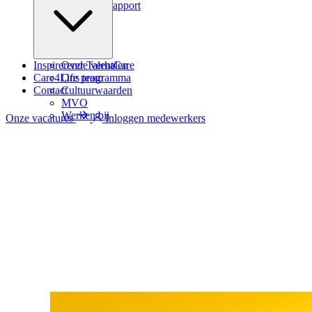
Zindicator rapport
Inspirerende verhalen
Over TalentCare
Care4Life programma
Ons team
Contact
Cultuurwaarden
MVO
Werken bij
Onze vacatures
Inloggen medewerkers