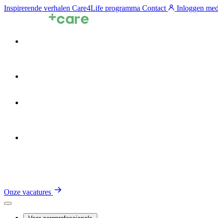
Inspirerende verhalen
Care4Life programma
Contact
Inloggen med
Voor zorgprofessionals
Voor zorgorganisaties
Zin in de Zorg
Over TalentCare
Onze vacatures