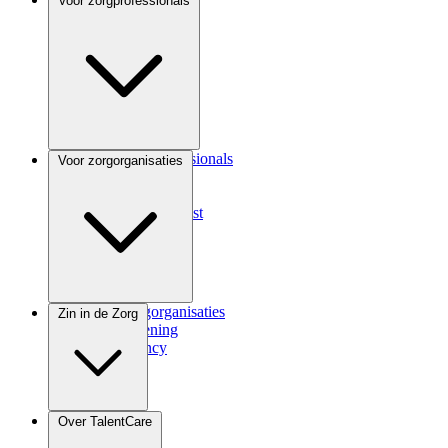
Voor zorgprofessionals
Voor zorgprofessionals
Voor zorgorganisaties
ANIOS
Coassistent
Medisch specialist
Voor zorgorganisaties
Zin in de Zorg
Zorgverlening
Consultancy
Zindicator
Over TalentCare
Podcast