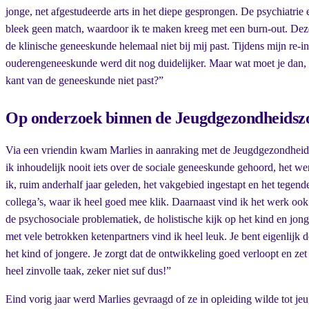
jonge, net afgestudeerde arts in het diepe gesprongen. De psychiatrie 
bleek geen match, waardoor ik te maken kreeg met een burn-out. Deze
de klinische geneeskunde helemaal niet bij mij past. Tijdens mijn re-in
ouderengeneeskunde werd dit nog duidelijker. Maar wat moet je dan, al
kant van de geneeskunde niet past?”
Op onderzoek binnen de Jeugdgezondheidsz
Via een vriendin kwam Marlies in aanraking met de Jeugdgezondheids
ik inhoudelijk nooit iets over de sociale geneeskunde gehoord, het we
ik, ruim anderhalf jaar geleden, het vakgebied ingestapt en het tegende
collega’s, waar ik heel goed mee klik. Daarnaast vind ik het werk ook 
de psychosociale problematiek, de holistische kijk op het kind en jon
met vele betrokken ketenpartners vind ik heel leuk. Je bent eigenlijk 
het kind of jongere. Je zorgt dat de ontwikkeling goed verloopt en zet
heel zinvolle taak, zeker niet suf dus!”
Eind vorig jaar werd Marlies gevraagd of ze in opleiding wilde tot je