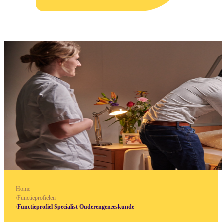
Home
/
Functieprofielen
/
Functieprofiel Specialist Ouderengeneeskunde