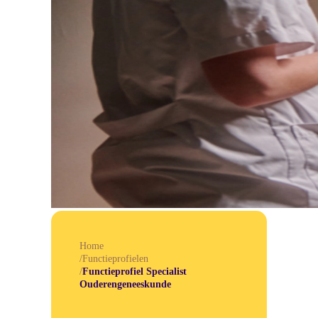
Home
/
Functieprofielen
/
Functieprofiel Specialist
Ouderengeneeskunde