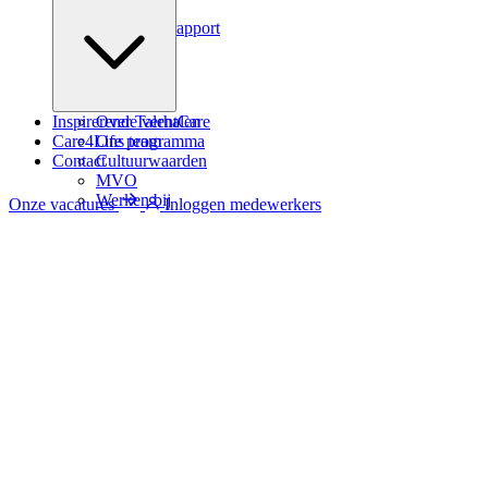
Podcast
Zindicator rapport
Inspirerende verhalen
Over TalentCare
Care4Life programma
Ons team
Contact
Cultuurwaarden
MVO
Werken bij
Onze vacatures
Inloggen medewerkers