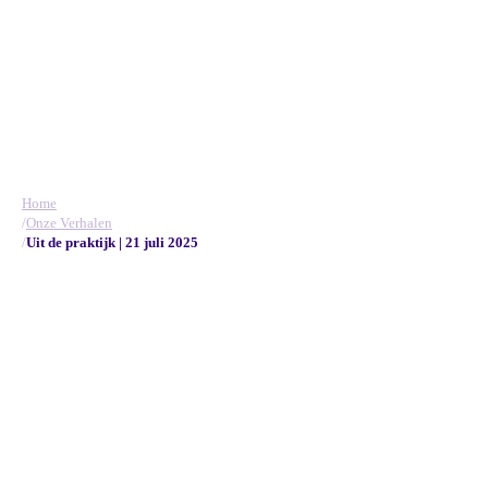
Blijf op de hoogte
met onze nieuwsbrief
Bedankt voor je inschrijving!
Er ging iets mis. Probeer het later opnieuw.
Home
/
Onze Verhalen
© 2026 TalentCare. Alle rechten voorbehouden.
/
Uit de praktijk | 21 juli 2025
Privacyverklaring
Klachtenregeling
Cookieverklaring
NEN