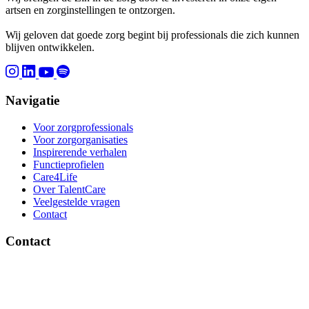
artsen en zorginstellingen te ontzorgen.
Wij geloven dat goede zorg begint bij professionals die zich kunnen
blijven ontwikkelen.
Navigatie
Voor zorgprofessionals
Voor zorgorganisaties
Inspirerende verhalen
Functieprofielen
Care4Life
Over TalentCare
Veelgestelde vragen
Contact
Contact
Brinklaan 137, 1404 GD Bussum
Ma-vrij 09:00 - 17:30 uur
085 – 130 45 45
info@talentcare.nl