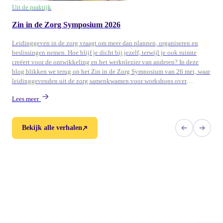
Uit de praktijk
Zin in de Zorg Symposium 2026
Leidinggeven in de zorg vraagt om meer dan plannen, organiseren en
beslissingen nemen. Hoe blijf je dicht bij jezelf, terwijl je ook ruimte
creëert voor de ontwikkeling en het werkplezier van anderen? In deze
blog blikken we terug op het Zin in de Zorg Symposium van 26 mei, waar
leidinggevenden uit de zorg samenkwamen voor workshops over
persoonlijk leiderschap, ontwikkeling en duurzame energie in teams.
Lees meer
Bekijk alle verhalen