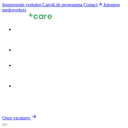
Inspirerende verhalen
Care4Life programma
Contact
Inloggen
medewerkers
Voor zorgprofessionals
Voor zorgorganisaties
Zin in de Zorg
Over TalentCare
Onze vacatures