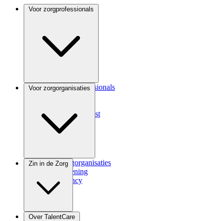
Voor zorgprofessionals
Voor zorgprofessionals
Voor zorgorganisaties
ANIOS
Coassistent
Medisch specialist
Voor zorgorganisaties
Zin in de Zorg
Zorgverlening
Consultancy
Zindicator
Over TalentCare