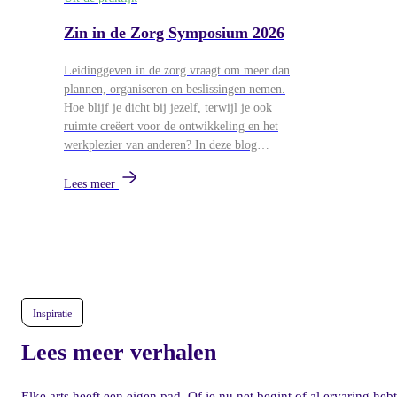
Zin in de Zorg Symposium 2026
Leidinggeven in de zorg vraagt om meer dan
plannen, organiseren en beslissingen nemen.
Hoe blijf je dicht bij jezelf, terwijl je ook
ruimte creëert voor de ontwikkeling en het
werkplezier van anderen? In deze blog
blikken we terug op het Zin in de Zorg
Symposium van 26 mei, waar
Lees meer
leidinggevenden uit de zorg samenkwamen
voor workshops over persoonlijk leiderschap,
ontwikkeling en duurzame energie in teams.
Inspiratie
Lees meer verhalen
Elke arts heeft een eigen pad. Of je nu net begint of al ervaring hebt