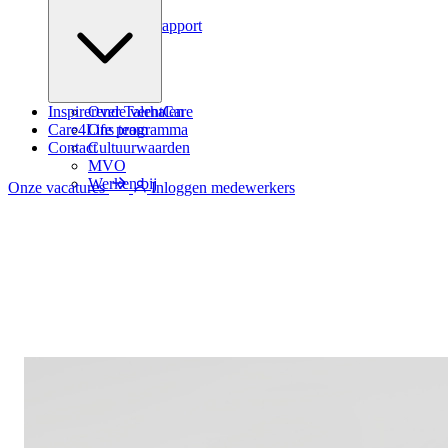
Podcast
Zindicator rapport
Inspirerende verhalen
Over TalentCare
Care4Life programma
Ons team
Contact
Cultuurwaarden
MVO
Werken bij
Onze vacatures
Inloggen medewerkers