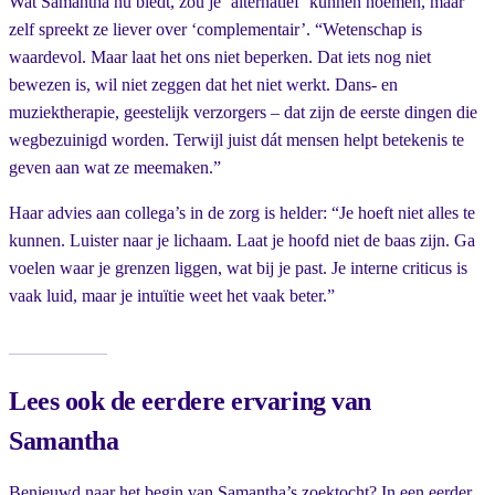
Wat Samantha nu biedt, zou je ‘alternatief’ kunnen noemen, maar
zelf spreekt ze liever over ‘complementair’. “Wetenschap is
waardevol. Maar laat het ons niet beperken. Dat iets nog niet
bewezen is, wil niet zeggen dat het niet werkt. Dans- en
muziektherapie, geestelijk verzorgers – dat zijn de eerste dingen die
wegbezuinigd worden. Terwijl juist dát mensen helpt betekenis te
geven aan wat ze meemaken.”
Haar advies aan collega’s in de zorg is helder: “Je hoeft niet alles te
kunnen. Luister naar je lichaam. Laat je hoofd niet de baas zijn. Ga
voelen waar je grenzen liggen, wat bij je past. Je interne criticus is
vaak luid, maar je intuïtie weet het vaak beter.”
Lees ook de eerdere ervaring van
Samantha
Benieuwd naar het begin van Samantha’s zoektocht? In een eerder