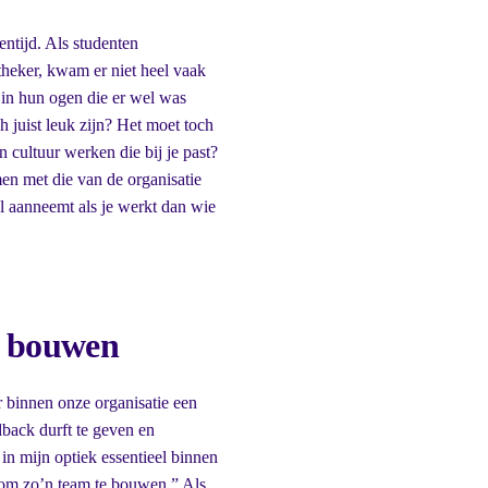
entijd. Als studenten
theker, kwam er niet heel vaak
 in hun ogen die er wel was
h juist leuk zijn? Het moet toch
n cultuur werken die bij je past?
en met die van de organisatie
ol aanneemt als je werkt dan wie
e bouwen
er binnen onze organisatie een
dback durft te geven en
 in mijn optiek essentieel binnen
t om zo’n team te bouwen.” Als