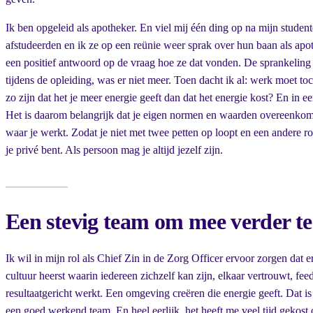
Ik ben opgeleid als apotheker. En viel mij één ding op na mijn student
afstudeerden en ik ze op een reünie weer sprak over hun baan als apo
een positief antwoord op de vraag hoe ze dat vonden. De sprankeling
tijdens de opleiding, was er niet meer. Toen dacht ik al: werk moet toc
zo zijn dat het je meer energie geeft dan dat het energie kost? En in ee
Het is daarom belangrijk dat je eigen normen en waarden overeenkom
waar je werkt. Zodat je niet met twee petten op loopt en een andere r
je privé bent. Als persoon mag je altijd jezelf zijn.
Een stevig team om mee verder t
Ik wil in mijn rol als Chief Zin in de Zorg Officer ervoor zorgen dat 
cultuur heerst waarin iedereen zichzelf kan zijn, elkaar vertrouwt, fee
resultaatgericht werkt. Een omgeving creëren die energie geeft. Dat is
een goed werkend team. En heel eerlijk, het heeft me veel tijd gekos