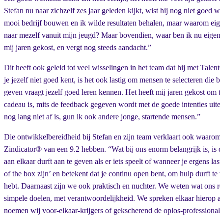
Stefan nu naar zichzelf zes jaar geleden kijkt, wist hij nog niet goed w
mooi bedrijf bouwen en ik wilde resultaten behalen, maar waarom eig
naar mezelf vanuit mijn jeugd? Maar bovendien, waar ben ik nu eigenli
mij jaren gekost, en vergt nog steeds aandacht.”
Dit heeft ook geleid tot veel wisselingen in het team dat hij met Tal
je jezelf niet goed kent, is het ook lastig om mensen te selecteren die
geven vraagt jezelf goed leren kennen. Het heeft mij jaren gekost om 
cadeau is, mits de feedback gegeven wordt met de goede intenties uite
nog lang niet af is, gun ik ook andere jonge, startende mensen.”
Die ontwikkelbereidheid bij Stefan en zijn team verklaart ook waarom
Zindicator® van een 9.2 hebben. “Wat bij ons enorm belangrijk is, is da
aan elkaar durft aan te geven als er iets speelt of wanneer je ergens l
of the box zijn’ en betekent dat je continu open bent, om hulp durft t
hebt. Daarnaast zijn we ook praktisch en nuchter. We weten wat ons res
simpele doelen, met verantwoordelijkheid. We spreken elkaar hierop a
noemen wij voor-elkaar-krijgers of gekscherend de oplos-professional