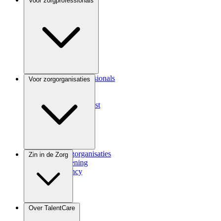
Voor zorgprofessionals
Voor zorgprofessionals
Voor zorgorganisaties
ANIOS
Coassistent
Medisch specialist
Voor zorgorganisaties
Zin in de Zorg
Zorgverlening
Consultancy
Zindicator
Over TalentCare
Podcast