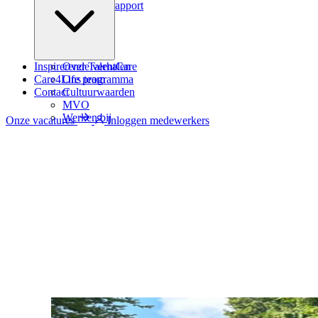
Zindicator rapport
Inspirerende verhalen
Over TalentCare
Care4Life programma
Ons team
Contact
Cultuurwaarden
MVO
Werken bij
Onze vacatures
Inloggen medewerkers