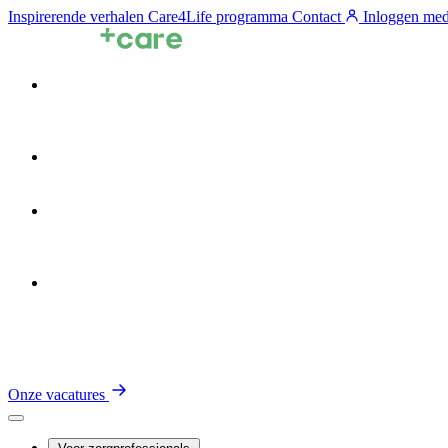
Inspirerende verhalen
Care4Life programma
Contact
Inloggen med
Voor zorgprofessionals
Voor zorgorganisaties
Zin in de Zorg
Over TalentCare
Onze vacatures