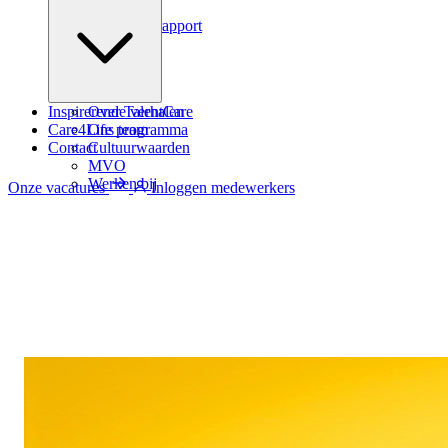
Podcast
Zindicator rapport
Inspirerende verhalen
Over TalentCare
Care4Life programma
Ons team
Contact
Cultuurwaarden
MVO
Werken bij
Onze vacatures
Inloggen medewerkers