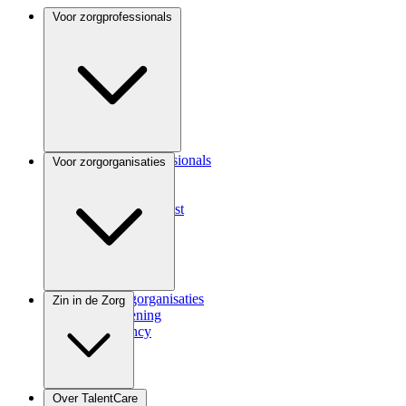
Voor zorgprofessionals
Voor zorgprofessionals
Voor zorgorganisaties
ANIOS
Coassistent
Medisch specialist
Voor zorgorganisaties
Zin in de Zorg
Zorgverlening
Consultancy
Zindicator
Over TalentCare