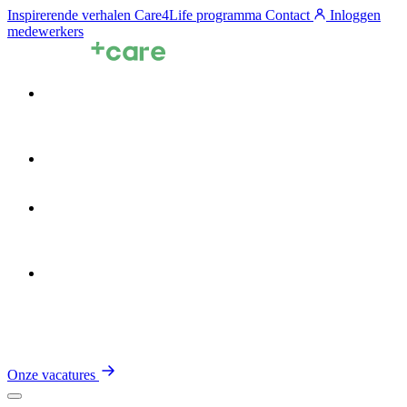
Inspirerende verhalen
Care4Life programma
Contact
Inloggen
medewerkers
Voor zorgprofessionals
Voor zorgorganisaties
Zin in de Zorg
Over TalentCare
Onze vacatures