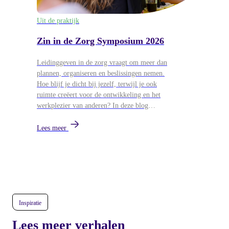
Uit de praktijk
Zin in de Zorg Symposium 2026
Leidinggeven in de zorg vraagt om meer dan
plannen, organiseren en beslissingen nemen.
Hoe blijf je dicht bij jezelf, terwijl je ook
ruimte creëert voor de ontwikkeling en het
werkplezier van anderen? In deze blog
blikken we terug op het Zin in de Zorg
Symposium van 26 mei, waar
Lees meer
leidinggevenden uit de zorg samenkwamen
voor workshops over persoonlijk leiderschap,
ontwikkeling en duurzame energie in teams.
Inspiratie
Lees meer verhalen