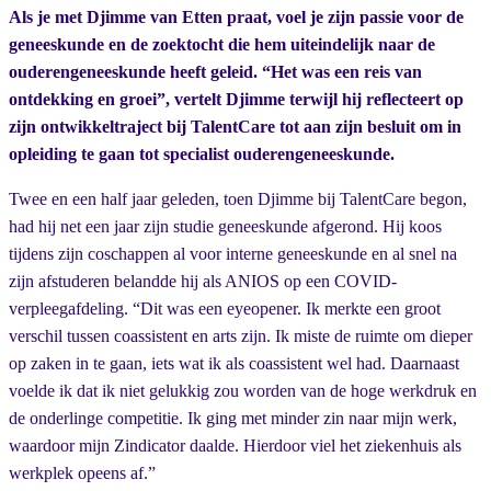
Als je met Djimme van Etten praat, voel je zijn passie voor de
geneeskunde en de zoektocht die hem uiteindelijk naar de
ouderengeneeskunde heeft geleid. “Het was een reis van
ontdekking en groei”, vertelt Djimme terwijl hij reflecteert op
zijn ontwikkeltraject bij TalentCare tot aan zijn besluit om in
opleiding te gaan tot specialist ouderengeneeskunde.
Twee en een half jaar geleden, toen Djimme bij TalentCare begon,
had hij net een jaar zijn studie geneeskunde afgerond. Hij koos
tijdens zijn coschappen al voor interne geneeskunde en al snel na
zijn afstuderen belandde hij als ANIOS op een COVID-
verpleegafdeling. “Dit was een eyeopener. Ik merkte een groot
verschil tussen coassistent en arts zijn. Ik miste de ruimte om dieper
op zaken in te gaan, iets wat ik als coassistent wel had. Daarnaast
voelde ik dat ik niet gelukkig zou worden van de hoge werkdruk en
de onderlinge competitie. Ik ging met minder zin naar mijn werk,
waardoor mijn Zindicator daalde. Hierdoor viel het ziekenhuis als
werkplek opeens af.”