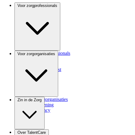
Voor zorgprofessionals
Voor zorgprofessionals
Voor zorgorganisaties
ANIOS
Coassistent
Medisch specialist
Voor zorgorganisaties
Zin in de Zorg
Zorgverlening
Consultancy
Zindicator
Over TalentCare