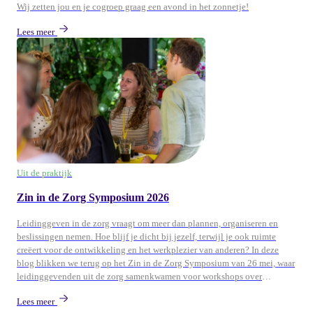
Wij zetten jou en je cogroep graag een avond in het zonnetje!
Lees meer
Uit de praktijk
Zin in de Zorg Symposium 2026
Leidinggeven in de zorg vraagt om meer dan plannen, organiseren en
beslissingen nemen. Hoe blijf je dicht bij jezelf, terwijl je ook ruimte
creëert voor de ontwikkeling en het werkplezier van anderen? In deze
blog blikken we terug op het Zin in de Zorg Symposium van 26 mei, waar
leidinggevenden uit de zorg samenkwamen voor workshops over
persoonlijk leiderschap, ontwikkeling en duurzame energie in teams.
Lees meer