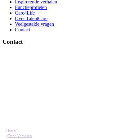
Inspirerende verhalen
Functieprofielen
Care4Life
Over TalentCare
Veelgestelde vragen
Contact
Contact
Brinklaan 137, 1404 GD Bussum
Ma-vrij 09:00 - 17:30 uur
085 – 130 45 45
info@talentcare.nl
Blijf op de hoogte
met onze nieuwsbrief
Bedankt voor je inschrijving!
Er ging iets mis. Probeer het later opnieuw.
Home
/
Onze Verhalen
© 2026 TalentCare. Alle rechten voorbehouden.