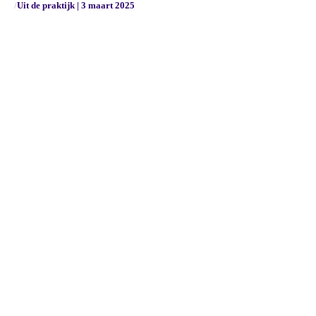
/
Uit de praktijk | 3 maart 2025
Privacyverklaring
Klachtenregeling
Cookieverklaring
NEN