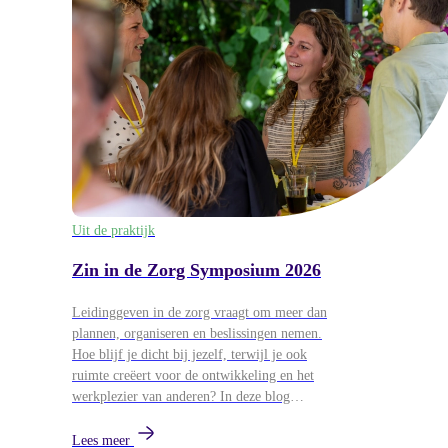
Uit de praktijk
Zin in de Zorg Symposium 2026
Leidinggeven in de zorg vraagt om meer dan
plannen, organiseren en beslissingen nemen.
Hoe blijf je dicht bij jezelf, terwijl je ook
ruimte creëert voor de ontwikkeling en het
werkplezier van anderen? In deze blog
blikken we terug op het Zin in de Zorg
Symposium van 26 mei, waar
Lees meer