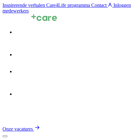
Inspirerende verhalen
Care4Life programma
Contact
Inloggen
medewerkers
Voor zorgprofessionals
Voor zorgorganisaties
Zin in de Zorg
Over TalentCare
Onze vacatures