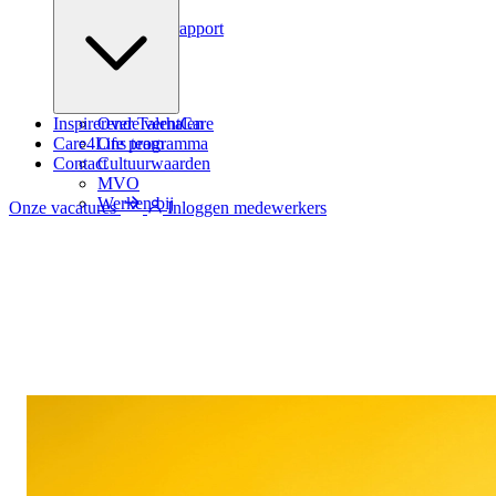
Podcast
Zindicator rapport
Inspirerende verhalen
Over TalentCare
Care4Life programma
Ons team
Contact
Cultuurwaarden
MVO
Werken bij
Onze vacatures
Inloggen medewerkers