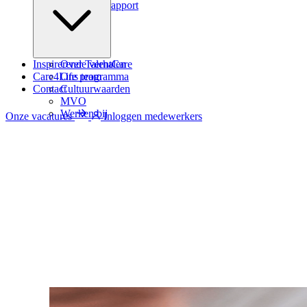
Zindicator rapport
Inspirerende verhalen
Over TalentCare
Care4Life programma
Ons team
Contact
Cultuurwaarden
MVO
Werken bij
Onze vacatures
Inloggen medewerkers