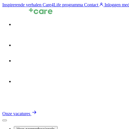
Inspirerende verhalen
Care4Life programma
Contact
Inloggen med
Voor zorgprofessionals
Voor zorgorganisaties
Zin in de Zorg
Over TalentCare
Onze vacatures