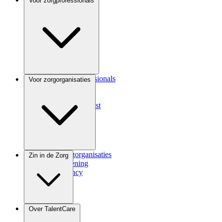
Voor zorgprofessionals
Voor zorgprofessionals
Voor zorgorganisaties
ANIOS
Coassistent
Medisch specialist
Voor zorgorganisaties
Zin in de Zorg
Zorgverlening
Consultancy
Zindicator
Over TalentCare
Podcast