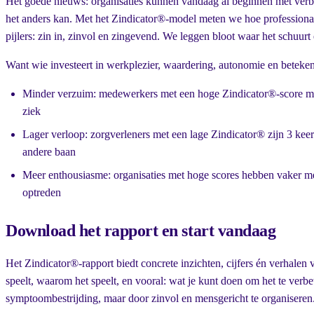
Het goede nieuws: organisaties kunnen vandaag al beginnen met verbet
het anders kan. Met het Zindicator®-model meten we hoe professiona
pijlers: zin in, zinvol en zingevend. We leggen bloot waar het schuurt
Want wie investeert in werkplezier, waardering, autonomie en betekenis
Minder verzuim: medewerkers met een hoge Zindicator®-score m
ziek
Lager verloop: zorgverleners met een lage Zindicator® zijn 3 keer
andere baan
Meer enthousiasme: organisaties met hoge scores hebben vaker m
optreden
Download het rapport en start vandaag
Het Zindicator®-rapport biedt concrete inzichten, cijfers én verhalen 
speelt, waarom het speelt, en vooral: wat je kunt doen om het te verbe
symptoombestrijding, maar door zinvol en mensgericht te organiseren