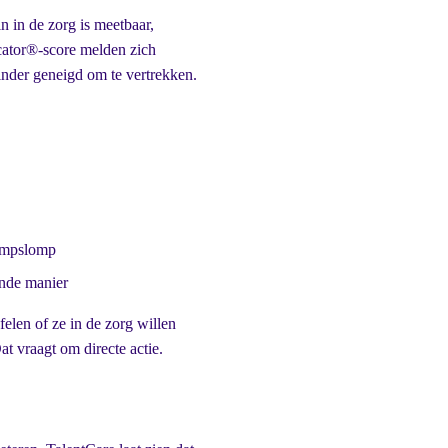
n in de zorg is meetbaar,
cator®-score melden zich
inder geneigd om te vertrekken.
rompslomp
ende manier
elen of ze in de zorg willen
t vraagt om directe actie.