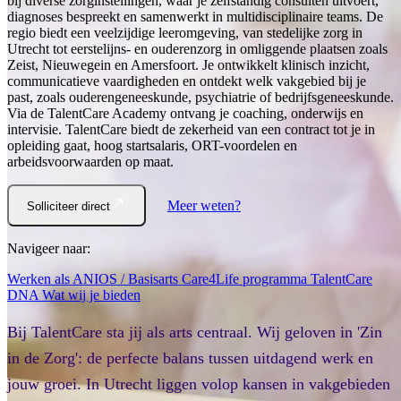
bij diverse zorginstellingen, waar je zelfstandig consulten uitvoert,
diagnoses bespreekt en samenwerkt in multidisciplinaire teams. De
regio biedt een veelzijdige leeromgeving, van stedelijke zorg in
Utrecht tot eerstelijns- en ouderenzorg in omliggende plaatsen zoals
Zeist, Nieuwegein en Amersfoort. Je ontwikkelt klinisch inzicht,
communicatieve vaardigheden en ontdekt welk vakgebied bij je
past, zoals ouderengeneeskunde, psychiatrie of bedrijfsgeneeskunde.
Via de TalentCare Academy ontvang je coaching, onderwijs en
intervisie. TalentCare biedt de zekerheid van een contract tot je in
opleiding gaat, hoog startsalaris, ORT-voordelen en
arbeidsvoorwaarden op maat.
Meer weten?
Solliciteer direct
Navigeer naar:
Werken als ANIOS / Basisarts
Care4Life programma
TalentCare
DNA
Wat wij je bieden
Bij TalentCare sta jij als arts centraal. Wij geloven in 'Zin
in de Zorg': de perfecte balans tussen uitdagend werk en
jouw groei. In Utrecht liggen volop kansen in vakgebieden