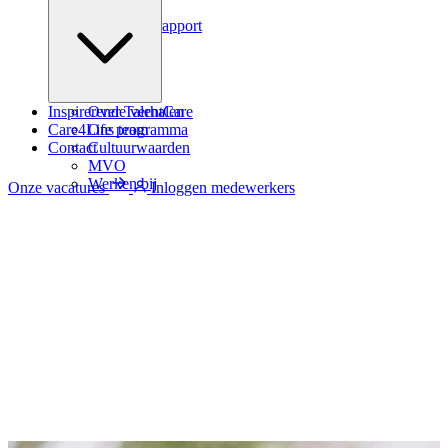
Podcast
Zindicator rapport
Inspirerende verhalen
Over TalentCare
Care4Life programma
Ons team
Contact
Cultuurwaarden
MVO
Werken bij
Onze vacatures
Inloggen medewerkers