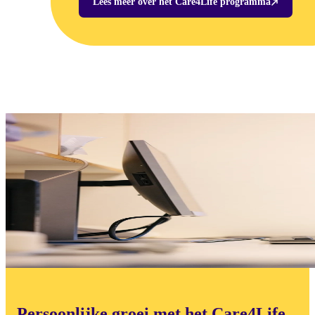
Lees meer over het Care4Life programma
Persoonlijke groei met het Care4Life