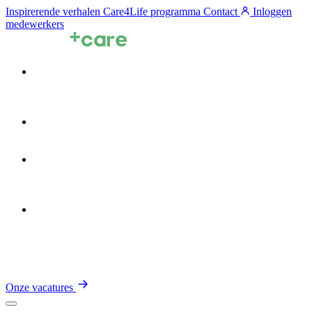
Inspirerende verhalen
Care4Life programma
Contact
Inloggen
medewerkers
Voor zorgprofessionals
Voor zorgorganisaties
Zin in de Zorg
Over TalentCare
Onze vacatures