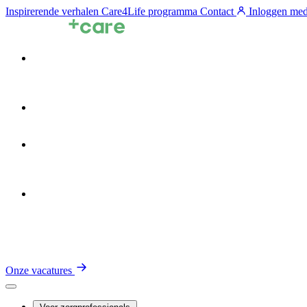
Inspirerende verhalen
Care4Life programma
Contact
Inloggen med
Voor zorgprofessionals
Voor zorgorganisaties
Zin in de Zorg
Over TalentCare
Onze vacatures