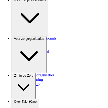
Voor zorgprofessionals
Voor zorgprofessionals
Voor zorgorganisaties
ANIOS
Coassistent
Medisch specialist
Voor zorgorganisaties
Zin in de Zorg
Zorgverlening
Consultancy
Zindicator
Over TalentCare
Podcast