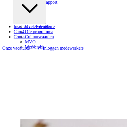
Zindicator rapport
Inspirerende verhalen
Over TalentCare
Care4Life programma
Ons team
Contact
Cultuurwaarden
MVO
Werken bij
Onze vacatures
Inloggen medewerkers